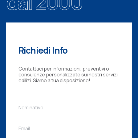
dal 2000
Richiedi Info
Contattaci per informazioni, preventivi o
consulenze personalizzate sui nostri servizi
edilizi. Siamo a tua disposizione!
N
Nominativo
o
m
i
E
n
Email
m
a
a